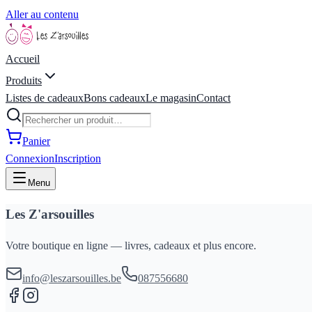
Aller au contenu
Accueil
Produits
Listes de cadeaux
Bons cadeaux
Le magasin
Contact
Panier
Connexion
Inscription
Menu
Les Z'arsouilles
Votre boutique en ligne — livres, cadeaux et plus encore.
info@leszarsouilles.be
087556680