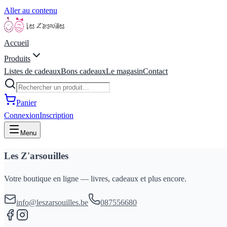
Aller au contenu
Accueil
Produits
Listes de cadeaux
Bons cadeaux
Le magasin
Contact
Panier
Connexion
Inscription
Menu
Les Z'arsouilles
Votre boutique en ligne — livres, cadeaux et plus encore.
info@leszarsouilles.be
087556680