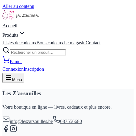
Aller au contenu
Accueil
Produits
Listes de cadeaux
Bons cadeaux
Le magasin
Contact
Panier
Connexion
Inscription
Menu
Les Z'arsouilles
Votre boutique en ligne — livres, cadeaux et plus encore.
info@leszarsouilles.be
087556680