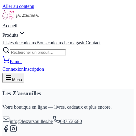
Aller au contenu
Accueil
Produits
Listes de cadeaux
Bons cadeaux
Le magasin
Contact
Panier
Connexion
Inscription
Menu
Les Z'arsouilles
Votre boutique en ligne — livres, cadeaux et plus encore.
info@leszarsouilles.be
087556680