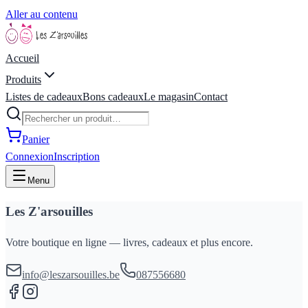
Aller au contenu
Accueil
Produits
Listes de cadeaux
Bons cadeaux
Le magasin
Contact
Panier
Connexion
Inscription
Menu
Les Z'arsouilles
Votre boutique en ligne — livres, cadeaux et plus encore.
info@leszarsouilles.be
087556680