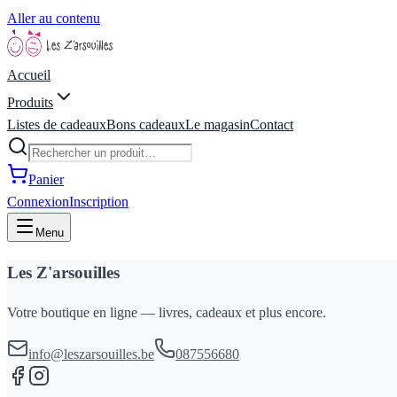
Aller au contenu
Accueil
Produits
Listes de cadeaux
Bons cadeaux
Le magasin
Contact
Panier
Connexion
Inscription
Menu
Les Z'arsouilles
Votre boutique en ligne — livres, cadeaux et plus encore.
info@leszarsouilles.be
087556680