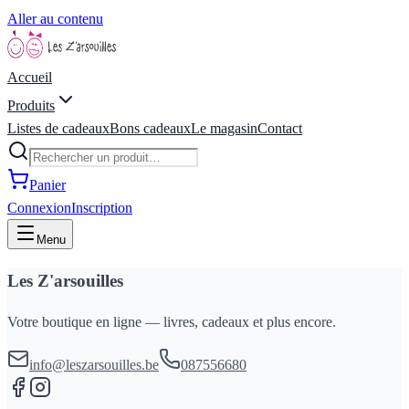
Aller au contenu
Accueil
Produits
Listes de cadeaux
Bons cadeaux
Le magasin
Contact
Panier
Connexion
Inscription
Menu
Les Z'arsouilles
Votre boutique en ligne — livres, cadeaux et plus encore.
info@leszarsouilles.be
087556680