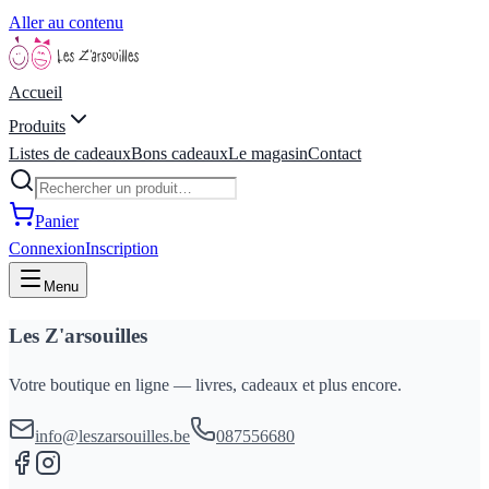
Aller au contenu
Accueil
Produits
Listes de cadeaux
Bons cadeaux
Le magasin
Contact
Panier
Connexion
Inscription
Menu
Les Z'arsouilles
Votre boutique en ligne — livres, cadeaux et plus encore.
info@leszarsouilles.be
087556680