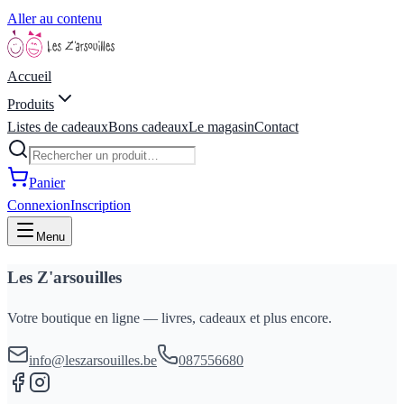
Aller au contenu
Accueil
Produits
Listes de cadeaux
Bons cadeaux
Le magasin
Contact
Panier
Connexion
Inscription
Menu
Les Z'arsouilles
Votre boutique en ligne — livres, cadeaux et plus encore.
info@leszarsouilles.be
087556680