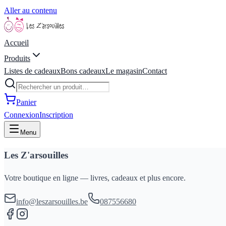
Aller au contenu
Accueil
Produits
Listes de cadeaux
Bons cadeaux
Le magasin
Contact
Panier
Connexion
Inscription
Menu
Les Z'arsouilles
Votre boutique en ligne — livres, cadeaux et plus encore.
info@leszarsouilles.be
087556680