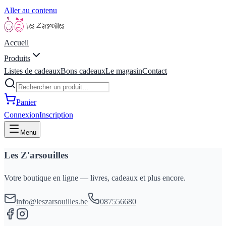
Aller au contenu
Accueil
Produits
Listes de cadeaux
Bons cadeaux
Le magasin
Contact
Panier
Connexion
Inscription
Menu
Les Z'arsouilles
Votre boutique en ligne — livres, cadeaux et plus encore.
info@leszarsouilles.be
087556680