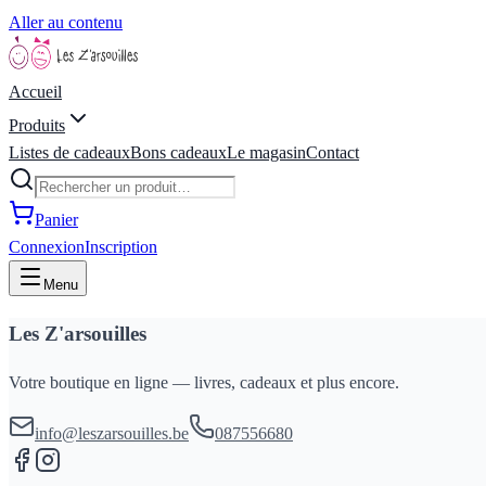
Aller au contenu
Accueil
Produits
Listes de cadeaux
Bons cadeaux
Le magasin
Contact
Panier
Connexion
Inscription
Menu
Les Z'arsouilles
Votre boutique en ligne — livres, cadeaux et plus encore.
info@leszarsouilles.be
087556680