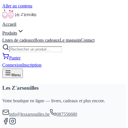
Aller au contenu
Accueil
Produits
Listes de cadeaux
Bons cadeaux
Le magasin
Contact
Panier
Connexion
Inscription
Menu
Les Z'arsouilles
Votre boutique en ligne — livres, cadeaux et plus encore.
info@leszarsouilles.be
087556680