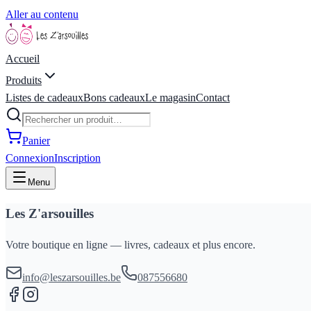
Aller au contenu
Accueil
Produits
Listes de cadeaux
Bons cadeaux
Le magasin
Contact
Panier
Connexion
Inscription
Menu
Les Z'arsouilles
Votre boutique en ligne — livres, cadeaux et plus encore.
info@leszarsouilles.be
087556680