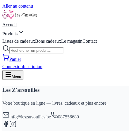
Aller au contenu
Accueil
Produits
Listes de cadeaux
Bons cadeaux
Le magasin
Contact
Panier
Connexion
Inscription
Menu
Les Z'arsouilles
Votre boutique en ligne — livres, cadeaux et plus encore.
info@leszarsouilles.be
087556680