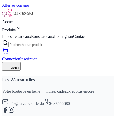
Aller au contenu
Accueil
Produits
Listes de cadeaux
Bons cadeaux
Le magasin
Contact
Panier
Connexion
Inscription
Menu
Les Z'arsouilles
Votre boutique en ligne — livres, cadeaux et plus encore.
info@leszarsouilles.be
087556680