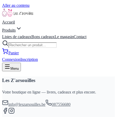
Aller au contenu
Accueil
Produits
Listes de cadeaux
Bons cadeaux
Le magasin
Contact
Panier
Connexion
Inscription
Menu
Les Z'arsouilles
Votre boutique en ligne — livres, cadeaux et plus encore.
info@leszarsouilles.be
087556680