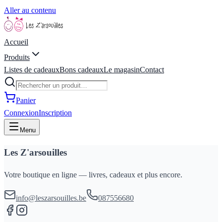
Aller au contenu
Accueil
Produits
Listes de cadeaux
Bons cadeaux
Le magasin
Contact
Panier
Connexion
Inscription
Menu
Les Z'arsouilles
Votre boutique en ligne — livres, cadeaux et plus encore.
info@leszarsouilles.be
087556680