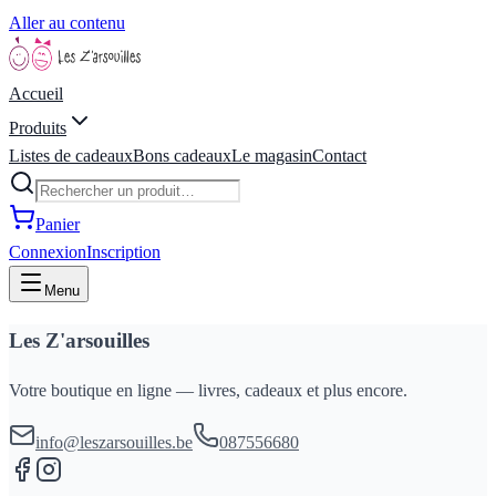
Aller au contenu
Accueil
Produits
Listes de cadeaux
Bons cadeaux
Le magasin
Contact
Panier
Connexion
Inscription
Menu
Les Z'arsouilles
Votre boutique en ligne — livres, cadeaux et plus encore.
info@leszarsouilles.be
087556680