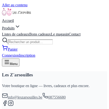
Aller au contenu
Accueil
Produits
Listes de cadeaux
Bons cadeaux
Le magasin
Contact
Panier
Connexion
Inscription
Menu
Les Z'arsouilles
Votre boutique en ligne — livres, cadeaux et plus encore.
info@leszarsouilles.be
087556680