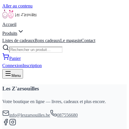
Aller au contenu
Accueil
Produits
Listes de cadeaux
Bons cadeaux
Le magasin
Contact
Panier
Connexion
Inscription
Menu
Les Z'arsouilles
Votre boutique en ligne — livres, cadeaux et plus encore.
info@leszarsouilles.be
087556680