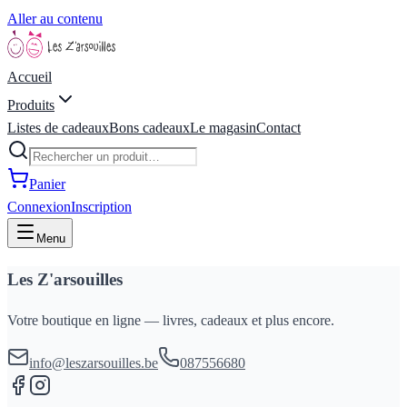
Aller au contenu
Accueil
Produits
Listes de cadeaux
Bons cadeaux
Le magasin
Contact
Panier
Connexion
Inscription
Menu
Les Z'arsouilles
Votre boutique en ligne — livres, cadeaux et plus encore.
info@leszarsouilles.be
087556680