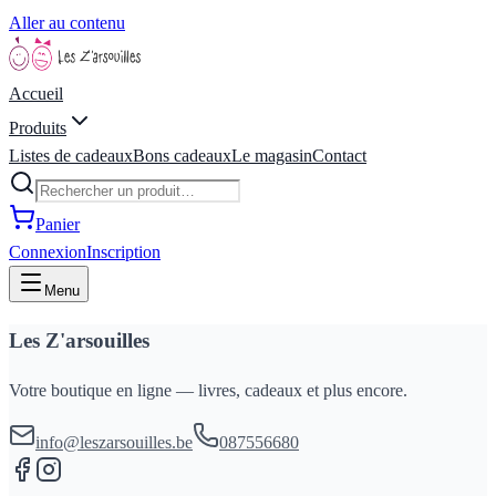
Aller au contenu
Accueil
Produits
Listes de cadeaux
Bons cadeaux
Le magasin
Contact
Panier
Connexion
Inscription
Menu
Les Z'arsouilles
Votre boutique en ligne — livres, cadeaux et plus encore.
info@leszarsouilles.be
087556680