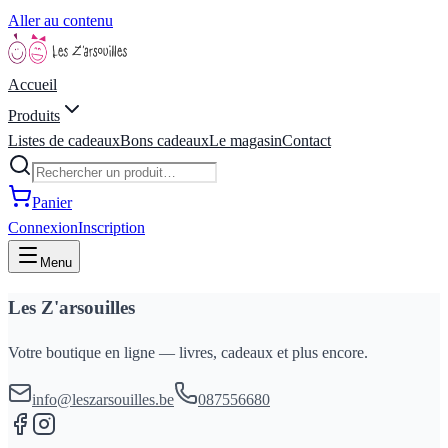
Aller au contenu
Accueil
Produits
Listes de cadeaux
Bons cadeaux
Le magasin
Contact
Panier
Connexion
Inscription
Menu
Les Z'arsouilles
Votre boutique en ligne — livres, cadeaux et plus encore.
info@leszarsouilles.be
087556680