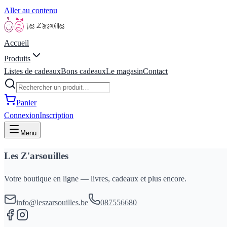
Aller au contenu
Accueil
Produits
Listes de cadeaux
Bons cadeaux
Le magasin
Contact
Panier
Connexion
Inscription
Menu
Les Z'arsouilles
Votre boutique en ligne — livres, cadeaux et plus encore.
info@leszarsouilles.be
087556680