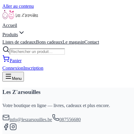
Aller au contenu
Accueil
Produits
Listes de cadeaux
Bons cadeaux
Le magasin
Contact
Panier
Connexion
Inscription
Menu
Les Z'arsouilles
Votre boutique en ligne — livres, cadeaux et plus encore.
info@leszarsouilles.be
087556680