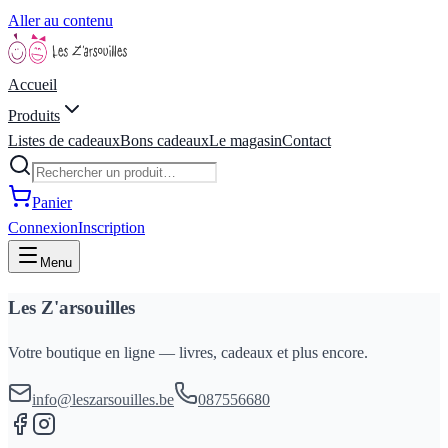
Aller au contenu
Accueil
Produits
Listes de cadeaux
Bons cadeaux
Le magasin
Contact
Panier
Connexion
Inscription
Menu
Les Z'arsouilles
Votre boutique en ligne — livres, cadeaux et plus encore.
info@leszarsouilles.be
087556680