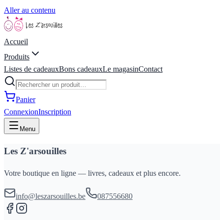
Aller au contenu
Accueil
Produits
Listes de cadeaux
Bons cadeaux
Le magasin
Contact
Panier
Connexion
Inscription
Menu
Les Z'arsouilles
Votre boutique en ligne — livres, cadeaux et plus encore.
info@leszarsouilles.be
087556680