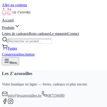
Aller au contenu
Accueil
Produits
Listes de cadeaux
Bons cadeaux
Le magasin
Contact
Panier
Connexion
Inscription
Menu
Les Z'arsouilles
Votre boutique en ligne — livres, cadeaux et plus encore.
info@leszarsouilles.be
087556680