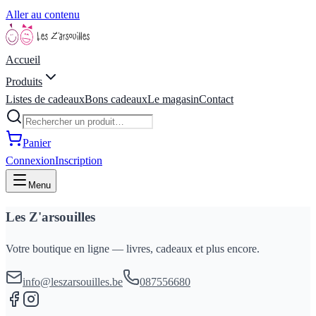
Aller au contenu
Accueil
Produits
Listes de cadeaux
Bons cadeaux
Le magasin
Contact
Panier
Connexion
Inscription
Menu
Les Z'arsouilles
Votre boutique en ligne — livres, cadeaux et plus encore.
info@leszarsouilles.be
087556680