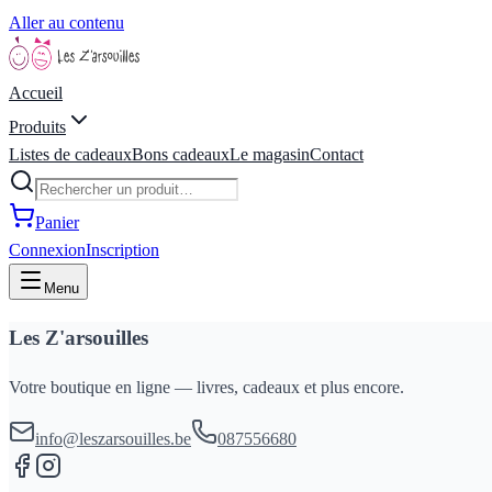
Aller au contenu
Accueil
Produits
Listes de cadeaux
Bons cadeaux
Le magasin
Contact
Panier
Connexion
Inscription
Menu
Les Z'arsouilles
Votre boutique en ligne — livres, cadeaux et plus encore.
info@leszarsouilles.be
087556680