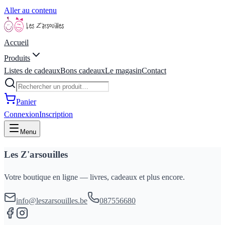
Aller au contenu
Accueil
Produits
Listes de cadeaux
Bons cadeaux
Le magasin
Contact
Panier
Connexion
Inscription
Menu
Les Z'arsouilles
Votre boutique en ligne — livres, cadeaux et plus encore.
info@leszarsouilles.be
087556680