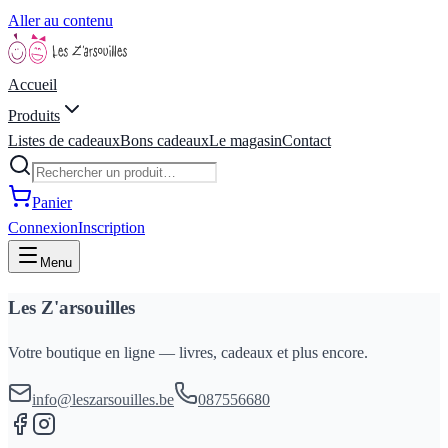
Aller au contenu
Accueil
Produits
Listes de cadeaux
Bons cadeaux
Le magasin
Contact
Panier
Connexion
Inscription
Menu
Les Z'arsouilles
Votre boutique en ligne — livres, cadeaux et plus encore.
info@leszarsouilles.be
087556680