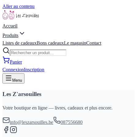
Aller au contenu
Accueil
Produits
Listes de cadeaux
Bons cadeaux
Le magasin
Contact
Panier
Connexion
Inscription
Menu
Les Z'arsouilles
Votre boutique en ligne — livres, cadeaux et plus encore.
info@leszarsouilles.be
087556680