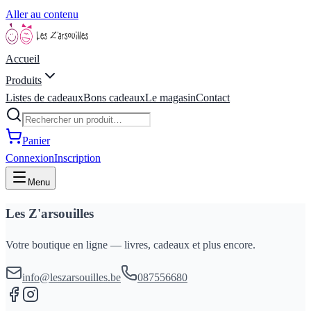
Aller au contenu
Accueil
Produits
Listes de cadeaux
Bons cadeaux
Le magasin
Contact
Panier
Connexion
Inscription
Menu
Les Z'arsouilles
Votre boutique en ligne — livres, cadeaux et plus encore.
info@leszarsouilles.be
087556680