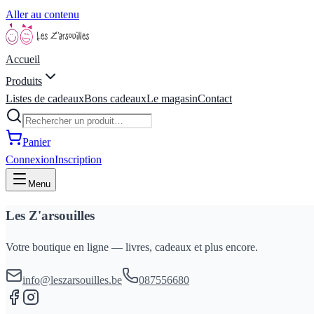
Aller au contenu
Accueil
Produits
Listes de cadeaux
Bons cadeaux
Le magasin
Contact
Panier
Connexion
Inscription
Menu
Les Z'arsouilles
Votre boutique en ligne — livres, cadeaux et plus encore.
info@leszarsouilles.be
087556680