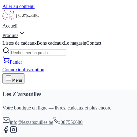
Aller au contenu
Accueil
Produits
Listes de cadeaux
Bons cadeaux
Le magasin
Contact
Panier
Connexion
Inscription
Menu
Les Z'arsouilles
Votre boutique en ligne — livres, cadeaux et plus encore.
info@leszarsouilles.be
087556680