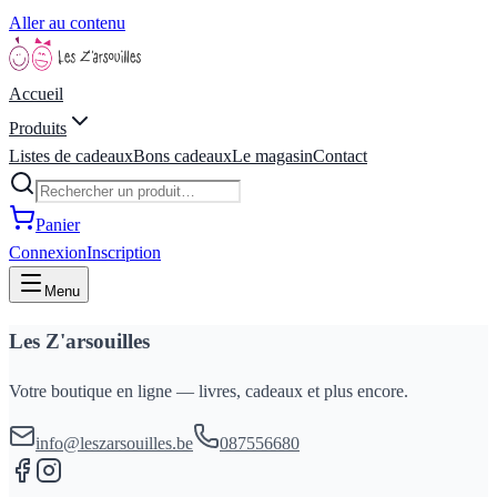
Aller au contenu
Accueil
Produits
Listes de cadeaux
Bons cadeaux
Le magasin
Contact
Panier
Connexion
Inscription
Menu
Les Z'arsouilles
Votre boutique en ligne — livres, cadeaux et plus encore.
info@leszarsouilles.be
087556680