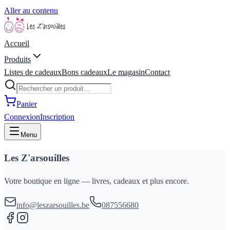
Aller au contenu
Accueil
Produits
Listes de cadeaux
Bons cadeaux
Le magasin
Contact
Panier
Connexion
Inscription
Menu
Les Z'arsouilles
Votre boutique en ligne — livres, cadeaux et plus encore.
info@leszarsouilles.be
087556680