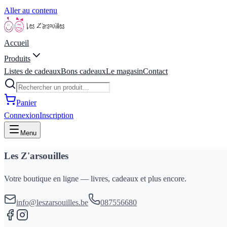
Aller au contenu
Accueil
Produits
Listes de cadeaux
Bons cadeaux
Le magasin
Contact
Panier
Connexion
Inscription
Menu
Les Z'arsouilles
Votre boutique en ligne — livres, cadeaux et plus encore.
info@leszarsouilles.be
087556680