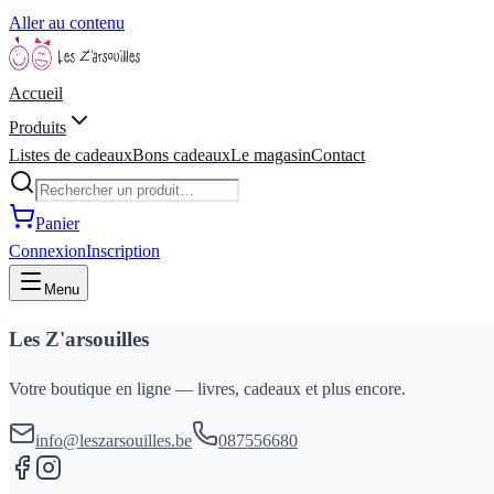
Aller au contenu
Accueil
Produits
Listes de cadeaux
Bons cadeaux
Le magasin
Contact
Panier
Connexion
Inscription
Menu
Les Z'arsouilles
Votre boutique en ligne — livres, cadeaux et plus encore.
info@leszarsouilles.be
087556680