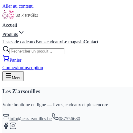
Aller au contenu
Accueil
Produits
Listes de cadeaux
Bons cadeaux
Le magasin
Contact
Panier
Connexion
Inscription
Menu
Les Z'arsouilles
Votre boutique en ligne — livres, cadeaux et plus encore.
info@leszarsouilles.be
087556680