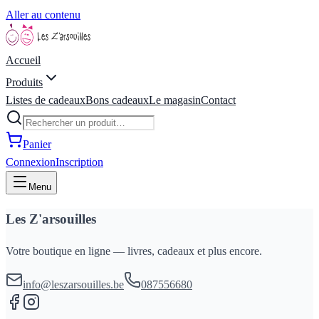
Aller au contenu
Accueil
Produits
Listes de cadeaux
Bons cadeaux
Le magasin
Contact
Panier
Connexion
Inscription
Menu
Les Z'arsouilles
Votre boutique en ligne — livres, cadeaux et plus encore.
info@leszarsouilles.be
087556680