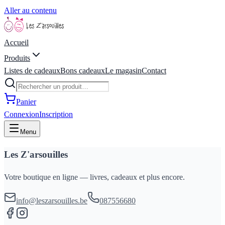
Aller au contenu
Accueil
Produits
Listes de cadeaux
Bons cadeaux
Le magasin
Contact
Panier
Connexion
Inscription
Menu
Les Z'arsouilles
Votre boutique en ligne — livres, cadeaux et plus encore.
info@leszarsouilles.be
087556680