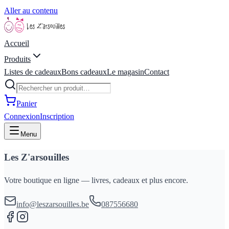
Aller au contenu
Accueil
Produits
Listes de cadeaux
Bons cadeaux
Le magasin
Contact
Panier
Connexion
Inscription
Menu
Les Z'arsouilles
Votre boutique en ligne — livres, cadeaux et plus encore.
info@leszarsouilles.be
087556680