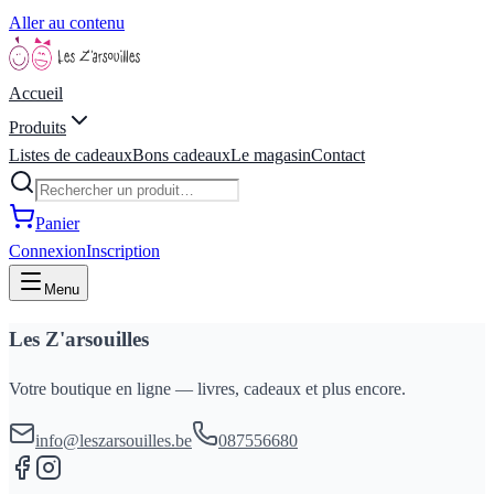
Aller au contenu
Accueil
Produits
Listes de cadeaux
Bons cadeaux
Le magasin
Contact
Panier
Connexion
Inscription
Menu
Les Z'arsouilles
Votre boutique en ligne — livres, cadeaux et plus encore.
info@leszarsouilles.be
087556680