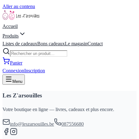
Aller au contenu
Accueil
Produits
Listes de cadeaux
Bons cadeaux
Le magasin
Contact
Panier
Connexion
Inscription
Menu
Les Z'arsouilles
Votre boutique en ligne — livres, cadeaux et plus encore.
info@leszarsouilles.be
087556680