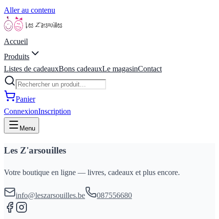
Aller au contenu
Accueil
Produits
Listes de cadeaux
Bons cadeaux
Le magasin
Contact
Panier
Connexion
Inscription
Menu
Les Z'arsouilles
Votre boutique en ligne — livres, cadeaux et plus encore.
info@leszarsouilles.be
087556680