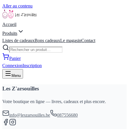
Aller au contenu
Accueil
Produits
Listes de cadeaux
Bons cadeaux
Le magasin
Contact
Panier
Connexion
Inscription
Menu
Les Z'arsouilles
Votre boutique en ligne — livres, cadeaux et plus encore.
info@leszarsouilles.be
087556680