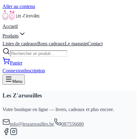
Aller au contenu
Accueil
Produits
Listes de cadeaux
Bons cadeaux
Le magasin
Contact
Panier
Connexion
Inscription
Menu
Les Z'arsouilles
Votre boutique en ligne — livres, cadeaux et plus encore.
info@leszarsouilles.be
087556680